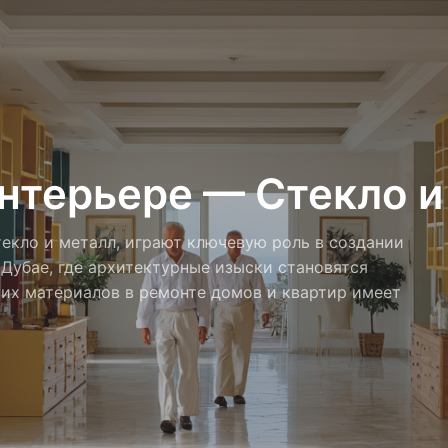
нтерьере — Стекло и
екло и металл, играют ключевую роль в создании
 Дубае, где архитектурные изыски становятся
ких материалов в ремонте домов и квартир имеет