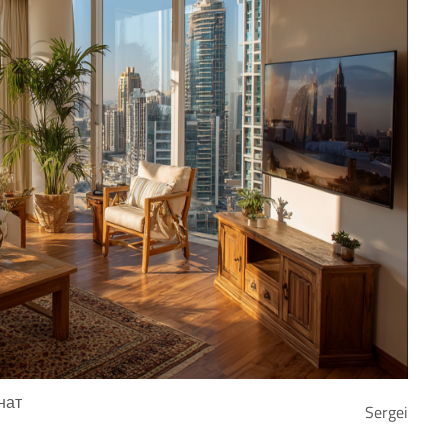
нат
Sergei