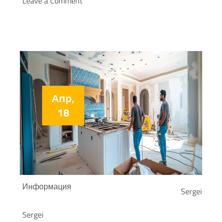
Leave a Comment
Апр,
18
Информация
Sergei
Sergei