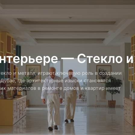
нтерьере — Стекло и
екло и металл, играют ключевую роль в создании
 Дубае, где архитектурные изыски становятся
ких материалов в ремонте домов и квартир имеет