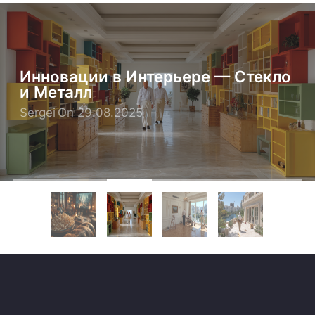
Инновации в Интерьере — Стекло
Освещение как Искусство в
и Металл
Современном Интерьере
Sergei
Sergei
On 29.08.2025
On 27.08.2025